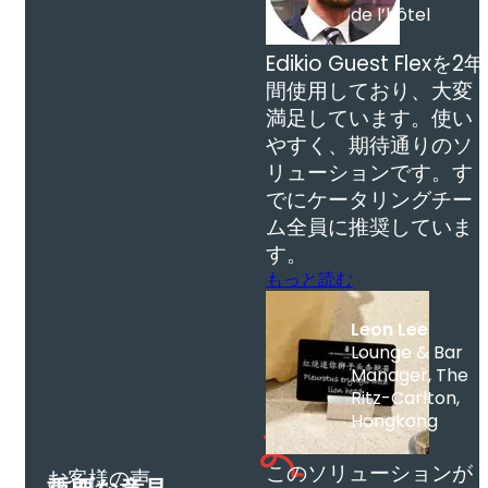
de l’hôtel
Edikio Guest Flexを2年
間使用しており、大変
満足しています。使い
やすく、期待通りのソ
リューションです。す
でにケータリングチー
ム全員に推奨していま
す。
もっと読む
Leon Lee
Lounge & Bar
Manager, The
Ritz-Carlton,
Hongkong
このソリューションが
お客様の声