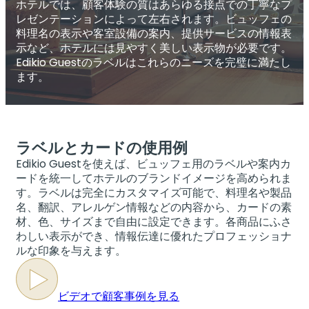
ホテルでは、顧客体験の質はあらゆる接点での丁寧なプ
レゼンテーションによって左右されます。ビュッフェの
料理名の表示や客室設備の案内、提供サービスの情報表
示など、ホテルには見やすく美しい表示物が必要です。
Edikio Guestのラベルはこれらのニーズを完璧に満たし
ます。
ラベルとカードの使用例
Edikio Guestを使えば、ビュッフェ用のラベルや案内カ
ードを統一してホテルのブランドイメージを高められま
す。ラベルは完全にカスタマイズ可能で、料理名や製品
名、翻訳、アレルゲン情報などの内容から、カードの素
材、色、サイズまで自由に設定できます。各商品にふさ
わしい表示ができ、情報伝達に優れたプロフェッショナ
ルな印象を与えます。
ビデオで顧客事例を見る