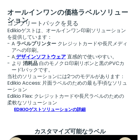
オールインワンの価格ラベルソリュー
ション
コンプリートパックを見る
Ed
ikioゲストは、オールインワン印刷ソリューション
を提供しています：
A
ラベルプリンター
クレジットカードや長尺メディ
アへの印刷。
A
デザインソフトウェア
直感的で使いやすい。
より
消耗品
白のモノクロ印刷リボンと黒のPVCカ
ード1パックです。
当社のソリューションには2つのモデルがあります：
Edikio Access: 片面ラベルのための最も手頃なソリュ
ーション
Edikio Flex: クレジットカードや長尺ラベルのための
柔軟なソリューション
EDIKIOゲストソリューションの詳細
カスタマイズ可能なラベル