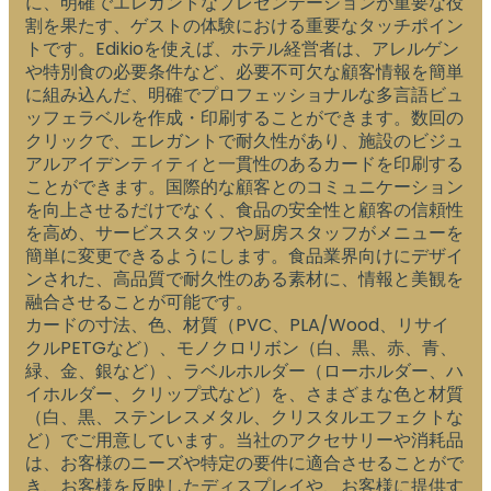
に、明確でエレガントなプレゼンテーションが重要な役
割を果たす、ゲストの体験における重要なタッチポイン
トです。Edikioを使えば、ホテル経営者は、アレルゲン
や特別食の必要条件など、必要不可欠な顧客情報を簡単
に組み込んだ、明確でプロフェッショナルな多言語ビュ
ッフェラベルを作成・印刷することができます。数回の
クリックで、エレガントで耐久性があり、施設のビジュ
アルアイデンティティと一貫性のあるカードを印刷する
ことができます。国際的な顧客とのコミュニケーション
を向上させるだけでなく、食品の安全性と顧客の信頼性
を高め、サービススタッフや厨房スタッフがメニューを
簡単に変更できるようにします。食品業界向けにデザイ
ンされた、高品質で耐久性のある素材に、情報と美観を
融合させることが可能です。
カードの寸法、色、材質（PVC、PLA/Wood、リサイ
クルPETGなど）、モノクロリボン（白、黒、赤、青、
緑、金、銀など）、ラベルホルダー（ローホルダー、ハ
イホルダー、クリップ式など）を、さまざまな色と材質
（白、黒、ステンレスメタル、クリスタルエフェクトな
ど）でご用意しています。当社のアクセサリーや消耗品
は、お客様のニーズや特定の要件に適合させることがで
き、お客様を反映したディスプレイや、お客様に提供す