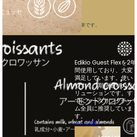
理想的なサポート
寒さや湿気に強く、お手入れも簡単です。
Edikio Guest Flexを2年
間使用しており、大変
満足しています。使い
やすく、期待通りのソ
リューションです。す
でにケータリングチー
ム全員に推奨していま
す。
もっと読む