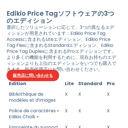
Edikio Price Tagソフトウェアの3つ
のエディション
選択したソリューションに応じて、3つの異なるエデ
ィションが用意されています：Edikio Price Tag
Accessに含まれるLiteエディション、Edikio Price
Tag Flexに含まれるStandardエディション、Edikio
Price Tag Duplexに含まれるProエディションです。
より多くの機能を利用するために、現在お持ちのエデ
ィションよりも上位のエディションをいつでも購入で
きます。販売代理店にお問い合わせください。
販売店に問い合わせる
Edition
Lite
Standard
Pro
Bibliothèque de
X
X
X
modèles et d’images
Police de caractères «
X
X
X
Edikio Chalk »
Empreinte du support
X
X
X