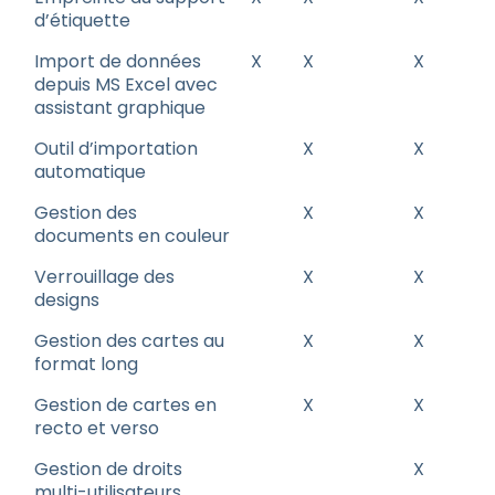
d’étiquette
Import de données
X
X
X
depuis MS Excel avec
assistant graphique
Outil d’importation
X
X
automatique
Gestion des
X
X
documents en couleur
Verrouillage des
X
X
designs
Gestion des cartes au
X
X
format long
Gestion de cartes en
X
X
recto et verso
Gestion de droits
X
multi-utilisateurs