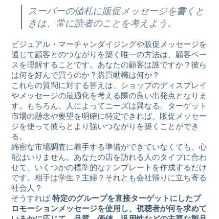
スーパーの値札に販促メッセージを書くと
きは、常に読者のことを考えよう。
ビジュアル・マーチャンダイジングや販促メッセージを
通じて顧客とのつながりを築く唯一の方法は、顧客ベー
スを理解することです。あなたの顧客は誰ですか？彼ら
は何を好んで買うのか？購買動機は何か？
これらの質問に対する答えは、ショップのディスプレイ
やメッセージの最適化を考える際の良い出発点となりま
す。もちろん、人によってニーズは異なる。ターゲット
市場の懸念や要望を明確に特定できれば、販促メッセー
ジを使って彼らとより強いつながりを築くことができ
る。
綿密な市場調査に着手する準備ができていなくても、心
配はいりません。あなたの店を訪れる人のタイプに合わ
せて、いくつかの標準的なテンプレートを作成するだけ
です。相手は学生？主婦？それとも会社帰りに立ち寄る
社会人？
そうすれば
特定のグループを直接ターゲットにしたプ
ロモーションメッセージを使用し、視聴者が何を求めて
いるかに応じて、品質、価値、汎用性などの主要な製品