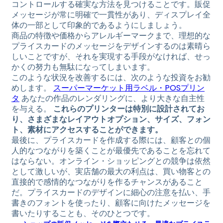
コントロールする確実な方法を見つけることです。販促
メッセージが常に明確で一貫性があり、ディスプレイ全
体の一部として印象的であるようにしましょう。
商品の特徴や価格からアレルギーマークまで、理想的な
プライスカードのメッセージをデザインするのは素晴ら
しいことですが、それを実現する手段がなければ、せっ
かくの努力も無駄になってしまいます。
このような状況を改善するには、次のような投資をお勧
めします。
スーパーマーケット用ラベル・POSプリン
タ
あなたの作品のレンダリングに、より大きな自主性
を与える。
これらのプリンターは特別に設計されてお
り、さまざまなレイアウトオプション、サイズ、フォン
ト、素材にアクセスすることができます。
最後に、プライスカードを作成する際には、顧客との個
人的なつながりを築くことが最優先であることを忘れて
はならない。オンライン・ショッピングとの競争は依然
として激しいが、実店舗の最大の利点は、買い物客との
直接的で感情的なつながりを作るチャンスがあること
だ。プライスカードのデザインに細心の注意を払い、手
書きのフォントを使ったり、顧客に向けたメッセージを
書いたりすることも、そのひとつです。