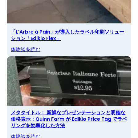
「L'Arbre à Pain」が導入したラベル印刷ソリュー
ション「Edikio Flex」
体験談を読む
メタタイトル： 新鮮なプレゼンテーションと明確な
価格表示：Quinn Farm が Edikio Price Tag でラベ
リングを効率化した方法
体験談を読む