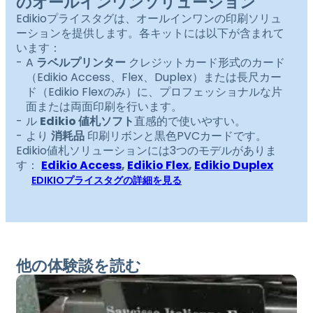
のオールインワンソリューション
Edikioプライスタグは、オールインワンの印刷ソリュ
ーションを提供します。各キットには以下が含まれて
います：
A
ラベルプリンター
クレジットカード形式のカード
（Edikio Access、Flex、Duplex）または長尺カー
ド（Edikio Flexのみ）に、プロフェッショナルな片
面または両面印刷を行います。
ル
Edikio 値札ソフト
直感的で使いやすい。
より
消耗品
印刷リボンと黒色PVCカードです。
Edikio値札ソリューションには3つのモデルがありま
す：
Edikio Access
,
Edikio Flex
,
Edikio Duplex
EDIKIOプライスタグの詳細を見る
他の体験談を読む