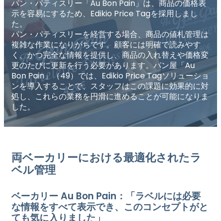
パン・パティスリー「Au Bon Pain」は、商品の価格表
示を容易にするため、Edikio Price Tagを採用しまし
た。
パン・パティスリーを経営する場合、商品の値札管理は
複雑な作業になりがちです。顧客には明確で読みやす
く、かつ完全な情報を提供し、商品の入れ替えや価格変
更のたびに更新を行う必要があります。パン屋「Au
Bon Pain」（49）では、Edikio Price Tagソリューショ
ンを導入することで、スタッフはこの課題に効果的に対
処し、これらの業務を円滑に進めることが可能になりま
した。
両ベーカリーにおける最適化されたラ
ベル管理
ベーカリー Au Bon Pain：「ラベルには必要
な情報をすべて表示でき、このコンセプトがと
ても気に入りました」