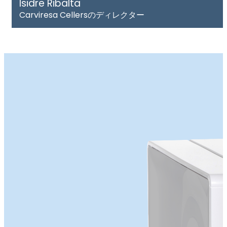
Isidre Ribalta
Carviresa Cellersのディレクター