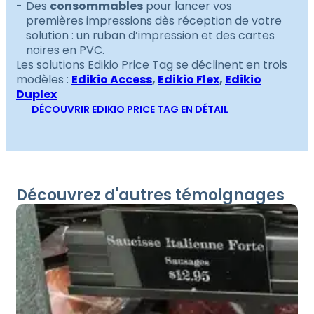
Des
consommables
pour lancer vos
premières impressions dès réception de votre
solution : un ruban d’impression et des cartes
noires en PVC.
Les solutions Edikio Price Tag se déclinent en trois
modèles :
Edikio Access
,
Edikio Flex
,
Edikio
Duplex
DÉCOUVRIR EDIKIO PRICE TAG EN DÉTAIL
Découvrez d'autres témoignages