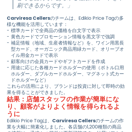
刷できるからです。」
Carviresa Cellers
のチームは、Edikio Price Tagの多
様な機能を活用しています：
標準カードで全商品の価格を白文字で表示
黄色カードでプロモーション情報を黒文字で強調
補足情報（地域、生産者情報など）を、ワイン用黒長
型カード、オーガニック商品用緑カード、オリーブオ
イル用金カードで表示
顧客向けの会員カードやギフトカードを作成
用途に応じた各種カードホルダーの使用（ボトル口用
ホルダー、ダブルカードホルダー、マグネット式カー
ドホルダーなど）
これらの活用により、ブランドは投資に対して即時の効
果を得ることができました。
結果：店舗スタッフの作業が簡単にな
り、顧客がよりよく情報を得られるよ
うに
Edikio Price Tagは、
Carviresa Cellers
のチームの作
業を大幅に簡素化しました。各店舗の1,200種類の商品