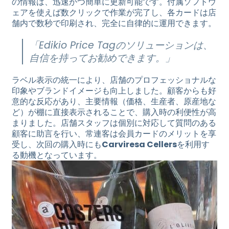
の情報は、迅速かつ簡単に更新可能です。付属ソフトウ
ェアを使えば数クリックで作業が完了し、各カードは店
舗内で数秒で印刷され、完全に自律的に運用できます。
「Edikio Price Tagのソリューションは、
自信を持ってお勧めできます。」
ラベル表示の統一により、店舗のプロフェッショナルな
印象やブランドイメージも向上しました。顧客からも好
意的な反応があり、主要情報（価格、生産者、原産地な
ど）が棚に直接表示されることで、購入時の利便性が高
まりました。店舗スタッフは個別に対応して質問のある
顧客に助言を行い、常連客は会員カードのメリットを享
受し、次回の購入時にも
Carviresa Cellers
を利用す
る動機となっています。