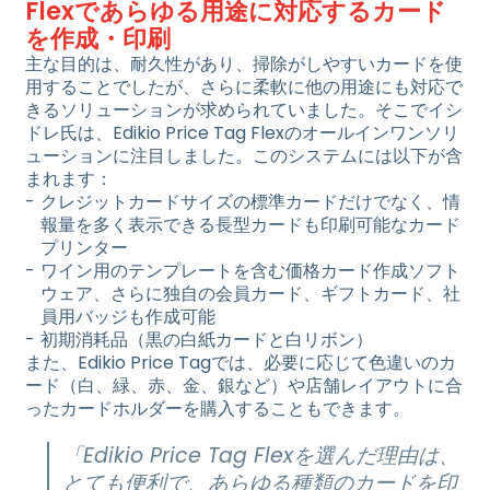
Flexであらゆる用途に対応するカード
を作成・印刷
主な目的は、耐久性があり、掃除がしやすいカードを使
用することでしたが、さらに柔軟に他の用途にも対応で
きるソリューションが求められていました。そこでイシ
ドレ氏は、Edikio Price Tag Flexのオールインワンソリ
ューションに注目しました。このシステムには以下が含
まれます：
クレジットカードサイズの標準カードだけでなく、情
報量を多く表示できる長型カードも印刷可能なカード
プリンター
ワイン用のテンプレートを含む価格カード作成ソフト
ウェア、さらに独自の会員カード、ギフトカード、社
員用バッジも作成可能
初期消耗品（黒の白紙カードと白リボン）
また、Edikio Price Tagでは、必要に応じて色違いのカ
ード（白、緑、赤、金、銀など）や店舗レイアウトに合
ったカードホルダーを購入することもできます。
「Edikio Price Tag Flexを選んだ理由は、
とても便利で、あらゆる種類のカードを印