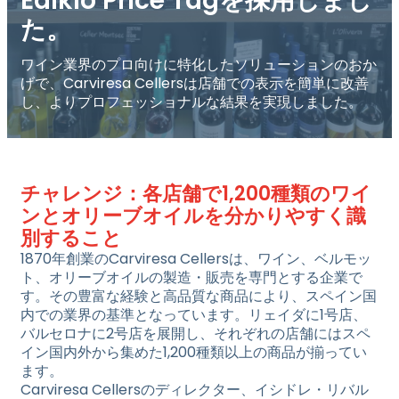
Edikio Price Tagを採用しまし
た。
ワイン業界のプロ向けに特化したソリューションのおか
げで、Carviresa Cellersは店舗での表示を簡単に改善
し、よりプロフェッショナルな結果を実現しました。
チャレンジ：各店舗で1,200種類のワイ
ンとオリーブオイルを分かりやすく識
別すること
1870年創業のCarviresa Cellersは、ワイン、ベルモッ
ト、オリーブオイルの製造・販売を専門とする企業で
す。その豊富な経験と高品質な商品により、スペイン国
内での業界の基準となっています。リェイダに1号店、
バルセロナに2号店を展開し、それぞれの店舗にはスペ
イン国内外から集めた1,200種類以上の商品が揃ってい
ます。
Carviresa Cellersのディレクター、イシドレ・リバル